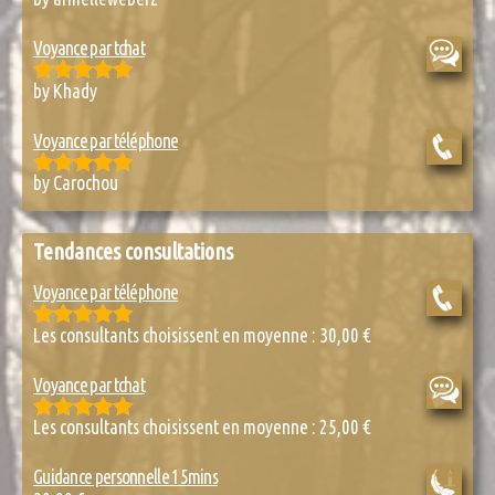
Rated
5
out
of 5
Voyance par tchat
by Khady
Rated
5
out
of 5
Voyance par téléphone
by Carochou
Rated
5
out
of 5
Tendances consultations
Voyance par téléphone
Les consultants choisissent en moyenne :
30,00
€
Rated
4.85
out of 5
Voyance par tchat
Les consultants choisissent en moyenne :
25,00
€
Rated
5.00
out of 5
Guidance personnelle 15mins