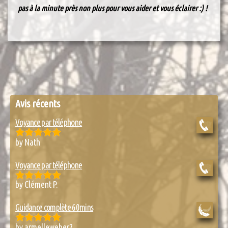
pas à la minute près non plus pour vous aider et vous éclairer :) !
Avis récents
Voyance par téléphone
by Nath
Rated
5
out
of 5
Voyance par téléphone
by Clément P.
Rated
5
out
of 5
Guidance complète 60mins
by armelleweber2