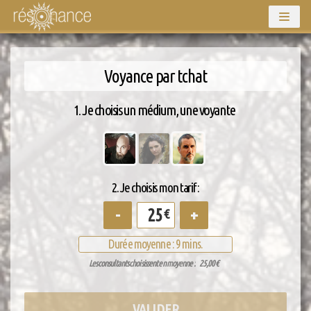
Aller
au
Voyance par tchat
contenu
1. Je choisis un médium, une voyante
2. Je choisis mon tarif :
-
+
€
Durée moyenne : 9 mins.
Les consultants choisissent en moyenne :
25,00
€
VALIDER