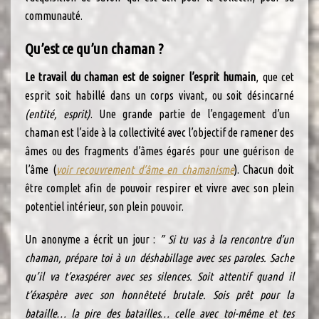
communauté.
Qu’est ce qu’un chaman ?
Le travail du chaman est de soigner l’esprit humain
, que cet
esprit soit habillé dans un corps vivant, ou soit désincarné
(entité, esprit)
. Une grande partie de l’engagement d’un
chaman est l’aide à la collectivité avec l’objectif de ramener des
âmes ou des fragments d’âmes égarés pour une guérison de
l’âme (
voir recouvrement d’âme en chamanisme
). Chacun doit
être complet afin de pouvoir respirer et vivre avec son plein
potentiel intérieur, son plein pouvoir.
Un anonyme a écrit un jour :
” Si tu vas à la rencontre d’un
chaman, prépare toi à un déshabillage avec ses paroles. Sache
qu’il va t’exaspérer avec ses silences. Soit attentif quand il
t’éxaspère avec son honnêteté brutale. Sois prêt pour la
bataille… la pire des batailles… celle avec toi-même et tes