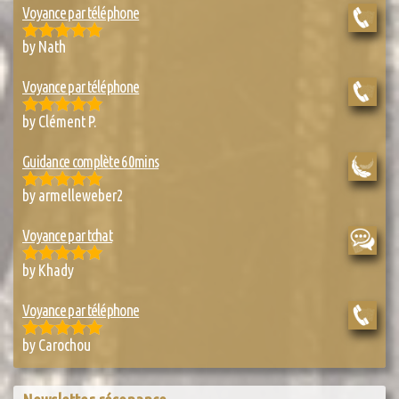
Voyance par téléphone
by Nath
Rated
5
out
of 5
Voyance par téléphone
by Clément P.
Rated
5
out
of 5
Guidance complète 60mins
by armelleweber2
Rated
5
out
of 5
Voyance par tchat
by Khady
Rated
5
out
of 5
Voyance par téléphone
by Carochou
Rated
5
out
of 5