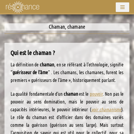
Aller
au
Chaman, chamane
contenu
Qui est le chaman ?
La définition de
chaman
, en se référant à l’ethnologie, signifie
”
guérisseur de l’âme
” . Les chamans, les chamanes, furent les
premiers « guérisseurs de l’âme », historiquement parlant.
La qualité fondamentale d’un
chaman
est le
pouvoir
. Non pas le
pouvoir au sens domination, mais le pouvoir au sens de
capacités intérieures, le pouvoir intérieur (
voir chamanisme
).
Le rôle du chaman est d’officier dans des domaines variés
comme la guérison (guérison au sens large). Mais surtout
l’acquisition de savoir qui est util pour le collectif, pour sa