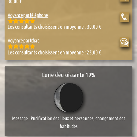
30,00
€
Voyance par téléphone
Les consultants choisissent en moyenne :
30,00
€
Rated
4.85
out of 5
Voyance par tchat
Les consultants choisissent en moyenne :
25,00
€
Rated
5.00
out of 5
Lune décroissante 19%
Message : Purification des lieux et personnes; changement des
habitudes