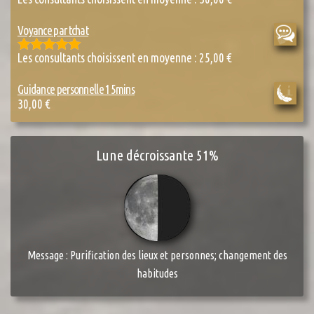
Rated
4.85
out of 5
Voyance par tchat
Les consultants choisissent en moyenne :
25,00
€
Rated
5.00
out of 5
Guidance personnelle 15mins
30,00
€
Lune décroissante 51%
Message : Purification des lieux et personnes; changement des
habitudes