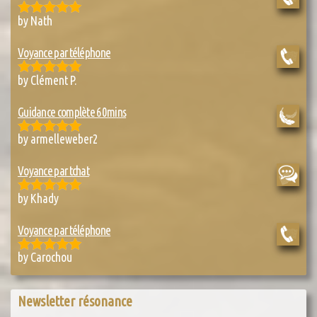
by Nath
Rated
5
out
of 5
Voyance par téléphone
by Clément P.
Rated
5
out
of 5
Guidance complète 60mins
by armelleweber2
Rated
5
out
of 5
Voyance par tchat
by Khady
Rated
5
out
of 5
Voyance par téléphone
by Carochou
Rated
5
out
of 5
Newsletter résonance