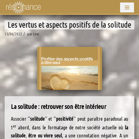
Aller
Les vertus et aspects positifs de la solitude
au
contenu
13/06/2022
par
Levi
La solitude : retrouver son être intérieur
Associer ‘’
solitude
’’ et ‘’
positivité
’’ peut paraître paradoxal au
er
1
abord, dans le formatage de notre société actuelle où
la
solitude
,
être ou vivre seul
, a une connotation négative. A un